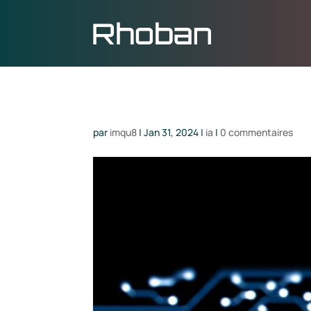
par
imqu8
|
Jan 31, 2024
|
ia
|
0 commentaires