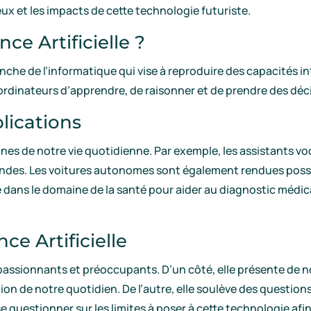
eux et les impacts de cette technologie futuriste.
nce Artificielle ?
 branche de l’informatique qui vise à reproduire des capacités
 ordinateurs d’apprendre, de raisonner et de prendre des d
plications
es de notre vie quotidienne. Par exemple, les assistants voc
des. Les voitures autonomes sont également rendues possi
ée dans le domaine de la santé pour aider au diagnostic médic
nce Artificielle
s passionnants et préoccupants. D’un côté, elle présente de
tion de notre quotidien. De l’autre, elle soulève des questio
de se questionner sur les limites à poser à cette technologie af